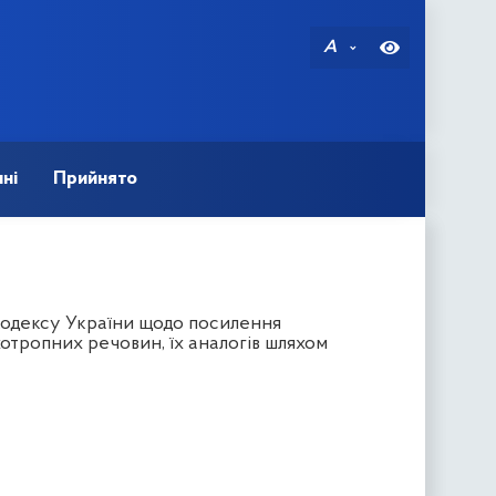
A
ні
Прийнято
 кодексу України щодо посилення
хотропних речовин, їх аналогів шляхом