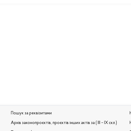
Пошук за реквізитами
Архів законопроєктів, проєктів інших актів за ( III – IX скл.)