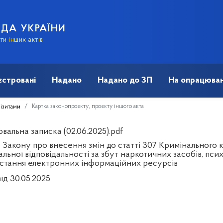
АДА УКРАЇНИ
и інших актів
єстровані
Надано
Надано до ЗП
На опрацюван
Картка законопроєкту, проєкту іншого акта
візитами
вальна записка (02.06.2025).pdf
 Закону про внесення змін до статті 307 Кримінального
льної відповідальності за збут наркотичних засобів, пси
стання електронних інформаційних ресурсів
ід 30.05.2025