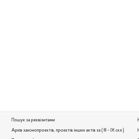
Пошук за реквізитами
Архів законопроєктів, проєктів інших актів за ( III – IX скл.)