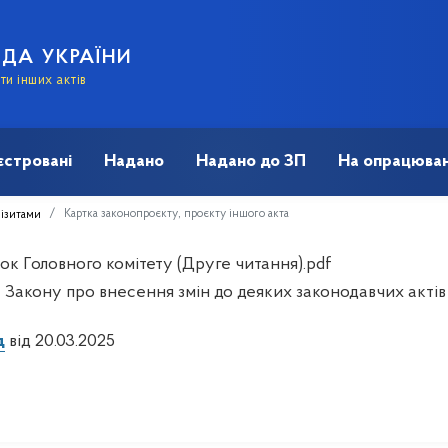
АДА УКРАЇНИ
и інших актів
єстровані
Надано
Надано до ЗП
На опрацюван
Картка законопроєкту, проєкту іншого акта
візитами
ок Головного комітету (Друге читання).pdf
 Закону про внесення змін до деяких законодавчих актів 
д
від 20.03.2025