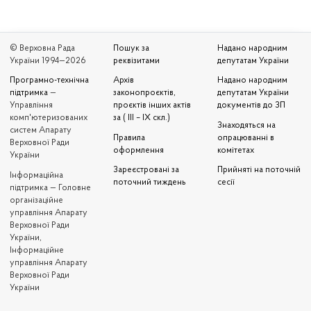
© Верховна Рада
Пошук за
Надано народним
України 1994—2026
реквізитами
депутатам України
Програмно-технічна
Архів
Надано народним
підтримка
—
законопроєктів,
депутатам України
Управління
проєктів інших актів
документів до ЗП
комп'ютеризованих
за ( III – IX скл.)
Знаходяться на
систем Апарату
Правила
опрацюванні в
Верховної Ради
оформлення
комітетах
України
Зареєстровані за
Прийняті на поточній
Iнформаційна
поточний тиждень
сесії
підтримка — Головне
організаційне
управління Апарату
Верховної Ради
України,
Інформаційне
управління Апарату
Верховної Ради
України