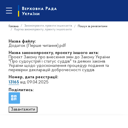
Законопроєкти, проєкти інших актів
Головна
Пошук за реквізитами
Картка законопроєкту, проєкту іншого акта
Назва файлу:
Додаток (Перше читання).pdf
Назва законопроєкту, проєкту іншого акта:
Проєкт Закону про внесення змін до Закону України
"Про судоустрій і статус суддів" та деяких законів
України щодо удосконалення процедур подання та
перевірки декларацій доброчесності суддів
Номер, дата реєстрації:
13165
від 09.04.2025
Поділитись:
Завантажити