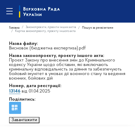
Законопроєкти, проєкти інших актів
Головна
Пошук за реквізитами
Картка законопроєкту, проєкту іншого акта
Назва файлу:
Висновок (бюджетна експертиза).pdf
Назва законопроєкту, проєкту іншого акта:
Проєкт Закону про внесення змін до Кримінального
кодексу України щодо обставин, які виключають
кримінальну відповідальність за діяння та забезпечують
бойовий імунітет в умовах дії воєнного стану та ведення
воєнних, бойових дій
Номер, дата реєстрації:
13146
від 01.04.2025
Поділитись:
Завантажити