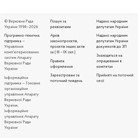
© Верховна Рада
Пошук за
Надано народним
України 1994—2026
реквізитами
депутатам України
Програмно-технічна
Архів
Надано народним
підтримка
—
законопроєктів,
депутатам України
Управління
проєктів інших актів
документів до ЗП
комп'ютеризованих
за ( III – IX скл.)
Знаходяться на
систем Апарату
Правила
опрацюванні в
Верховної Ради
оформлення
комітетах
України
Зареєстровані за
Прийняті на поточній
Iнформаційна
поточний тиждень
сесії
підтримка — Головне
організаційне
управління Апарату
Верховної Ради
України,
Інформаційне
управління Апарату
Верховної Ради
України