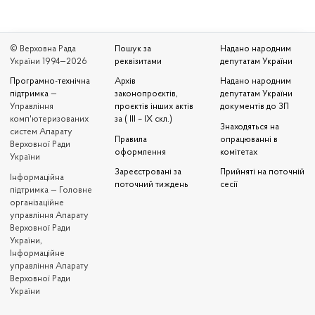
© Верховна Рада
Пошук за
Надано народним
України 1994—2026
реквізитами
депутатам України
Програмно-технічна
Архів
Надано народним
підтримка
—
законопроєктів,
депутатам України
Управління
проєктів інших актів
документів до ЗП
комп'ютеризованих
за ( III – IX скл.)
Знаходяться на
систем Апарату
Правила
опрацюванні в
Верховної Ради
оформлення
комітетах
України
Зареєстровані за
Прийняті на поточній
Iнформаційна
поточний тиждень
сесії
підтримка — Головне
організаційне
управління Апарату
Верховної Ради
України,
Інформаційне
управління Апарату
Верховної Ради
України