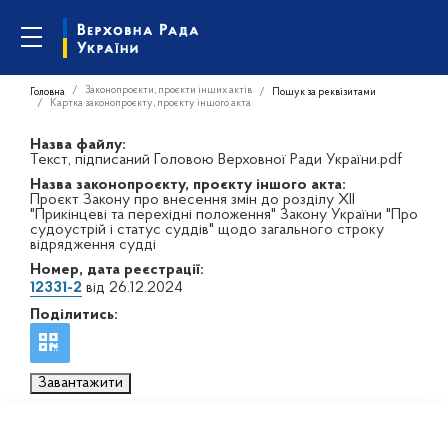
Законопроєкти, проєкти інших актів
Головна
Пошук за реквізитами
Картка законопроєкту, проєкту іншого акта
Назва файлу:
Текст, підписаний Головою Верховної Ради України.pdf
Назва законопроєкту, проєкту іншого акта:
Проєкт Закону про внесення змін до розділу XII
"Прикінцеві та перехідні положення" Закону України "Про
судоустрій і статус суддів" щодо загального строку
відрядження судді
Номер, дата реєстрації:
12331-2
від 26.12.2024
Поділитись:
Завантажити