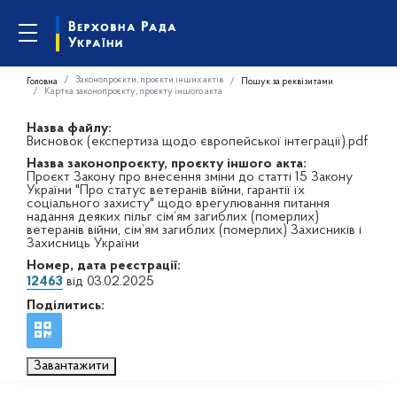
Законопроєкти, проєкти інших актів
Головна
Пошук за реквізитами
Картка законопроєкту, проєкту іншого акта
Назва файлу:
Висновок (експертиза щодо європейської інтеграції).pdf
Назва законопроєкту, проєкту іншого акта:
Проєкт Закону про внесення зміни до статті 15 Закону
України "Про статус ветеранів війни, гарантії їх
соціального захисту" щодо врегулювання питання
надання деяких пільг сім’ям загиблих (померлих)
ветеранів війни, сім’ям загиблих (померлих) Захисників і
Захисниць України
Номер, дата реєстрації:
12463
від 03.02.2025
Поділитись:
Завантажити