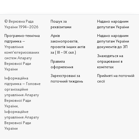
© Верховна Рада
Пошук за
Надано народним
України 1994—2026
реквізитами
депутатам України
Програмно-технічна
Архів
Надано народним
підтримка
—
законопроєктів,
депутатам України
Управління
проєктів інших актів
документів до ЗП
комп'ютеризованих
за ( III – IX скл.)
Знаходяться на
систем Апарату
Правила
опрацюванні в
Верховної Ради
оформлення
комітетах
України
Зареєстровані за
Прийняті на поточній
Iнформаційна
поточний тиждень
сесії
підтримка — Головне
організаційне
управління Апарату
Верховної Ради
України,
Інформаційне
управління Апарату
Верховної Ради
України