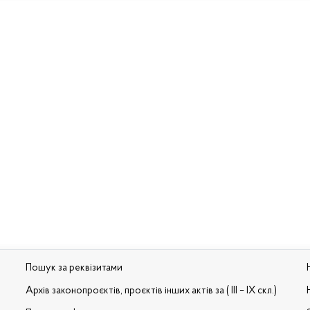
Пошук за реквізитами
Архів законопроєктів, проєктів інших актів за ( III – IX скл.)