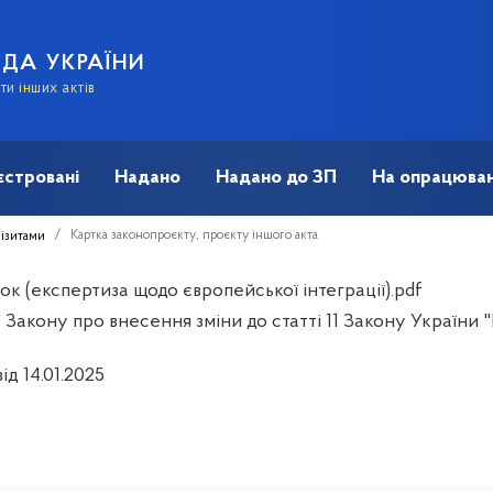
АДА УКРАЇНИ
и інших актів
єстровані
Надано
Надано до ЗП
На опрацюван
Картка законопроєкту, проєкту іншого акта
візитами
к (експертиза щодо європейської інтеграції).pdf
 Закону про внесення зміни до статті 11 Закону України 
ід 14.01.2025