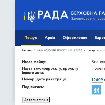
РАДА
ВЕРХОВНА Р
Законопроєкти, проєкт
Пошук
Архів
Оформлення
Заре
Законопроєкти, проєкти інших актів
Головна
Пошук за рек
Назва файлу:
Висново
Назва законопроєкту, проєкту
Проєкт
іншого акта:
Номер, дата реєстрації:
12409
в
Поділитись:
Завантажити