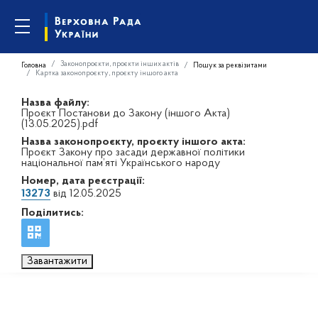
Законопроєкти, проєкти інших актів
Головна
Пошук за реквізитами
Картка законопроєкту, проєкту іншого акта
Назва файлу:
Проєкт Постанови до Закону (іншого Акта)
(13.05.2025).pdf
Назва законопроєкту, проєкту іншого акта:
Проєкт Закону про засади державної політики
національної пам’яті Українського народу
Номер, дата реєстрації:
13273
від 12.05.2025
Поділитись:
Завантажити