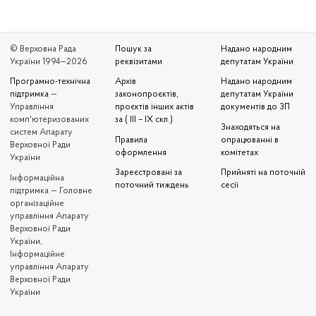
© Верховна Рада
Пошук за
Надано народним
України 1994—2026
реквізитами
депутатам України
Програмно-технічна
Архів
Надано народним
підтримка
—
законопроєктів,
депутатам України
Управління
проєктів інших актів
документів до ЗП
комп'ютеризованих
за ( III – IX скл.)
Знаходяться на
систем Апарату
Правила
опрацюванні в
Верховної Ради
оформлення
комітетах
України
Зареєстровані за
Прийняті на поточній
Iнформаційна
поточний тиждень
сесії
підтримка — Головне
організаційне
управління Апарату
Верховної Ради
України,
Інформаційне
управління Апарату
Верховної Ради
України