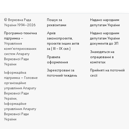
© Верховна Рада
Пошук за
Надано народним
України 1994—2026
реквізитами
депутатам України
Програмно-технічна
Архів
Надано народним
підтримка
—
законопроєктів,
депутатам України
Управління
проєктів інших актів
документів до ЗП
комп'ютеризованих
за ( III – IX скл.)
Знаходяться на
систем Апарату
Правила
опрацюванні в
Верховної Ради
оформлення
комітетах
України
Зареєстровані за
Прийняті на поточній
Iнформаційна
поточний тиждень
сесії
підтримка — Головне
організаційне
управління Апарату
Верховної Ради
України,
Інформаційне
управління Апарату
Верховної Ради
України