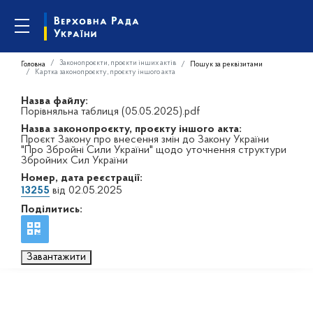
Законопроєкти, проєкти інших актів
Головна
Пошук за реквізитами
Картка законопроєкту, проєкту іншого акта
Назва файлу:
Порівняльна таблиця (05.05.2025).pdf
Назва законопроєкту, проєкту іншого акта:
Проєкт Закону про внесення змін до Закону України
"Про Збройні Сили України" щодо уточнення структури
Збройних Сил України
Номер, дата реєстрації:
13255
від 02.05.2025
Поділитись:
Завантажити