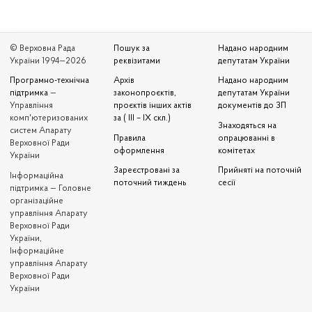
© Верховна Рада
Пошук за
Надано народним
України 1994—2026
реквізитами
депутатам України
Програмно-технічна
Архів
Надано народним
підтримка
—
законопроєктів,
депутатам України
Управління
проєктів інших актів
документів до ЗП
комп'ютеризованих
за ( III – IX скл.)
Знаходяться на
систем Апарату
Правила
опрацюванні в
Верховної Ради
оформлення
комітетах
України
Зареєстровані за
Прийняті на поточній
Iнформаційна
поточний тиждень
сесії
підтримка — Головне
організаційне
управління Апарату
Верховної Ради
України,
Інформаційне
управління Апарату
Верховної Ради
України