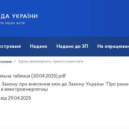
АДА УКРАЇНИ
и інших актів
єстровані
Надано
Надано до ЗП
На опрацюван
Картка законопроєкту, проєкту іншого акта
візитами
льна таблиця (30.04.2025).pdf
 Закону про внесення змін до Закону України “Про ринок
 в електроенергетиці
від 29.04.2025