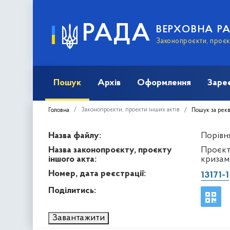
РАДА
ВЕРХОВНА Р
Законопроєкти, проєкт
Пошук
Архів
Оформлення
Заре
Законопроєкти, проєкти інших актів
Головна
Пошук за рек
Назва файлу:
Порівня
Назва законопроєкту, проєкту
Проєкт
іншого акта:
кризам
Номер, дата реєстрації:
13171-1
Поділитись:
Завантажити