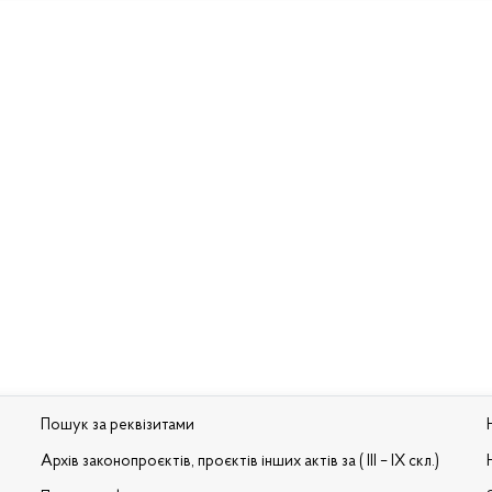
Пошук за реквізитами
Архів законопроєктів, проєктів інших актів за ( III – IX скл.)