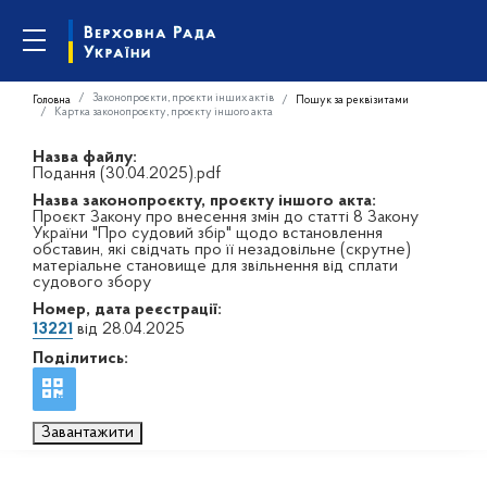
Законопроєкти, проєкти інших актів
Головна
Пошук за реквізитами
Картка законопроєкту, проєкту іншого акта
Назва файлу:
Подання (30.04.2025).pdf
Назва законопроєкту, проєкту іншого акта:
Проєкт Закону про внесення змін до статті 8 Закону
України "Про судовий збір" щодо встановлення
обставин, які свідчать про її незадовільне (скрутне)
матеріальне становище для звільнення від сплати
судового збору
Номер, дата реєстрації:
13221
від 28.04.2025
Поділитись:
Завантажити