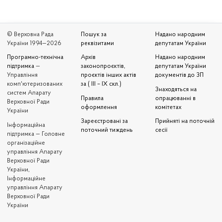
© Верховна Рада
Пошук за
Надано народним
України 1994—2026
реквізитами
депутатам України
Програмно-технічна
Архів
Надано народним
підтримка
—
законопроєктів,
депутатам України
Управління
проєктів інших актів
документів до ЗП
комп'ютеризованих
за ( III – IX скл.)
Знаходяться на
систем Апарату
Правила
опрацюванні в
Верховної Ради
оформлення
комітетах
України
Зареєстровані за
Прийняті на поточній
Iнформаційна
поточний тиждень
сесії
підтримка — Головне
організаційне
управління Апарату
Верховної Ради
України,
Інформаційне
управління Апарату
Верховної Ради
України