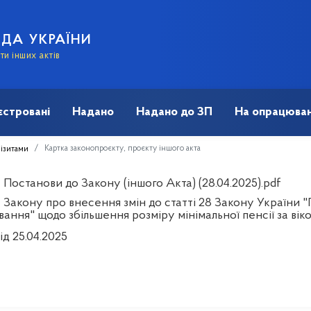
АДА УКРАЇНИ
и інших актів
єстровані
Надано
Надано до ЗП
На опрацюван
Картка законопроєкту, проєкту іншого акта
візитами
Постанови до Закону (іншого Акта) (28.04.2025).pdf
 Закону про внесення змін до статті 28 Закону України 
ання" щодо збільшення розміру мінімальної пенсії за вік
ід 25.04.2025