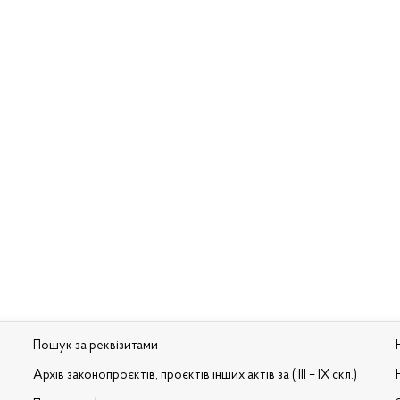
Пошук за реквізитами
Архів законопроєктів, проєктів інших актів за ( III – IX скл.)