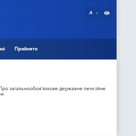
A
ні
Прийнято
"Про загальнообов'язкове державне пенсійне
ом