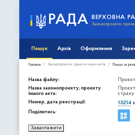
РАДА
ВЕРХОВНА Р
Законопроєкти, проєкт
Пошук
Архів
Оформлення
Заре
Законопроєкти, проєкти інших актів
Головна
Пошук за рек
Назва файлу:
Проєкт 
Назва законопроєкту, проєкту
Проєкт
іншого акта:
страхув
Номер, дата реєстрації:
13214
в
Поділитись:
Завантажити