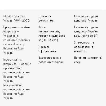
© Верховна Рада
Пошук за
Надано народним
України 1994—2026
реквізитами
депутатам України
Програмно-технічна
Архів
Надано народним
підтримка
—
законопроєктів,
депутатам України
Управління
проєктів інших актів
документів до ЗП
комп'ютеризованих
за ( III – IX скл.)
Знаходяться на
систем Апарату
Правила
опрацюванні в
Верховної Ради
оформлення
комітетах
України
Зареєстровані за
Прийняті на поточній
Iнформаційна
поточний тиждень
сесії
підтримка — Головне
організаційне
управління Апарату
Верховної Ради
України,
Інформаційне
управління Апарату
Верховної Ради
України