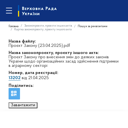
Законопроєкти, проєкти інших актів
Головна
Пошук за реквізитами
Картка законопроєкту, проєкту іншого акта
Назва файлу:
Проєкт Закону (23.04.2025).pdf
Назва законопроєкту, проєкту іншого акта:
Проєкт Закону про внесення змін до деяких законів
України щодо організаційних засад здійснення підтримки
в аграрному секторі
Номер, дата реєстрації:
13202
від 21.04.2025
Поділитись:
Завантажити