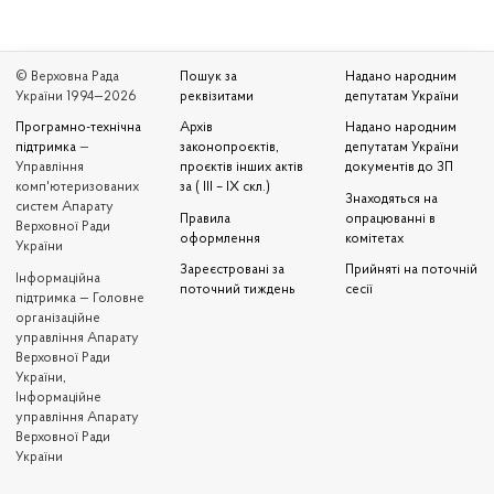
© Верховна Рада
Пошук за
Надано народним
України 1994—2026
реквізитами
депутатам України
Програмно-технічна
Архів
Надано народним
підтримка
—
законопроєктів,
депутатам України
Управління
проєктів інших актів
документів до ЗП
комп'ютеризованих
за ( III – IX скл.)
Знаходяться на
систем Апарату
Правила
опрацюванні в
Верховної Ради
оформлення
комітетах
України
Зареєстровані за
Прийняті на поточній
Iнформаційна
поточний тиждень
сесії
підтримка — Головне
організаційне
управління Апарату
Верховної Ради
України,
Інформаційне
управління Апарату
Верховної Ради
України