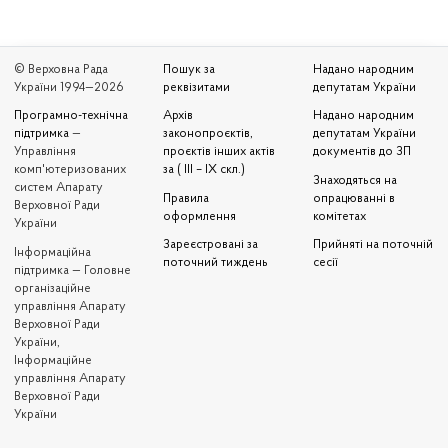
© Верховна Рада
Пошук за
Надано народним
України 1994—2026
реквізитами
депутатам України
Програмно-технічна
Архів
Надано народним
підтримка
—
законопроєктів,
депутатам України
Управління
проєктів інших актів
документів до ЗП
комп'ютеризованих
за ( III – IX скл.)
Знаходяться на
систем Апарату
Правила
опрацюванні в
Верховної Ради
оформлення
комітетах
України
Зареєстровані за
Прийняті на поточній
Iнформаційна
поточний тиждень
сесії
підтримка — Головне
організаційне
управління Апарату
Верховної Ради
України,
Інформаційне
управління Апарату
Верховної Ради
України