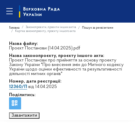
Законопроєкти, проєкти інших актів
Головна
Пошук за реквізитами
Картка законопроєкту, проєкту іншого акта
Назва файлу:
Проєкт Постанови (14.04.2025).pdf
Назва законопроєкту, проєкту іншого акта:
Проєкт Постанови про прийняття за основу проекту
Закону України "Про внесення змін до Митного кодексу
України щодо оцінки ефективності та результативності
діяльності митних органів"
Номер, дата реєстрації:
12360/П
від 14.04.2025
Поділитись:
Завантажити