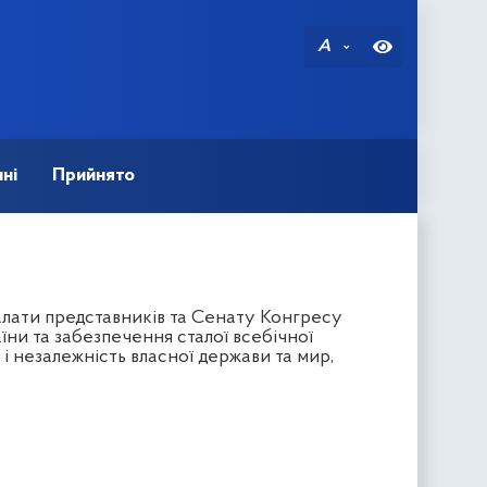
A
ні
Прийнято
лати представників та Сенату Конгресу
ни та забезпечення сталої всебічної
і незалежність власної держави та мир,