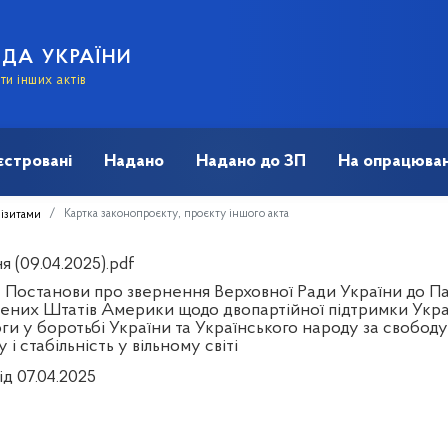
АДА УКРАЇНИ
и інших актів
єстровані
Надано
Надано до ЗП
На опрацюван
Картка законопроєкту, проєкту іншого акта
візитами
 (09.04.2025).pdf
 Постанови про звернення Верховної Ради України до Па
ених Штатів Америки щодо двопартійної підтримки Украї
и у боротьбі України та Українського народу за свободу 
 і стабільність у вільному світі
ід 07.04.2025