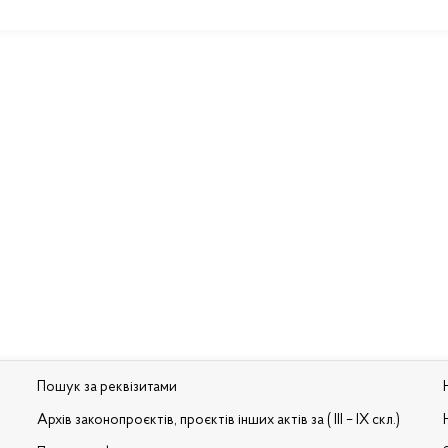
Пошук за реквізитами
Архів законопроєктів, проєктів інших актів за ( III – IX скл.)