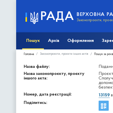
РАДА
ВЕРХОВНА Р
Законопроєкти, проєкт
Пошук
Архів
Оформлення
Заре
Законопроєкти, проєкти інших актів
Головна
Пошук за рек
Назва файлу:
Подання
Назва законопроєкту, проєкту
Проєкт
іншого акта:
Сполуч
допомог
безпеку
Номер, дата реєстрації:
13159
в
Поділитись: