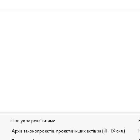
Пошук за реквізитами
Архів законопроєктів, проєктів інших актів за ( III – IX скл.)