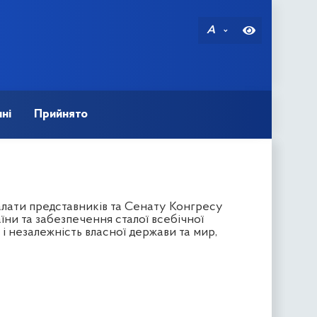
A
ні
Прийнято
лати представників та Сенату Конгресу
ни та забезпечення сталої всебічної
і незалежність власної держави та мир,