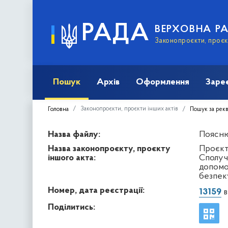
РАДА
ВЕРХОВНА Р
Законопроєкти, проєкт
Пошук
Архів
Оформлення
Заре
Законопроєкти, проєкти інших актів
Головна
Пошук за рек
Назва файлу:
Поясню
Назва законопроєкту, проєкту
Проєкт
іншого акта:
Сполуч
допомог
безпеку
Номер, дата реєстрації:
13159
в
Поділитись: