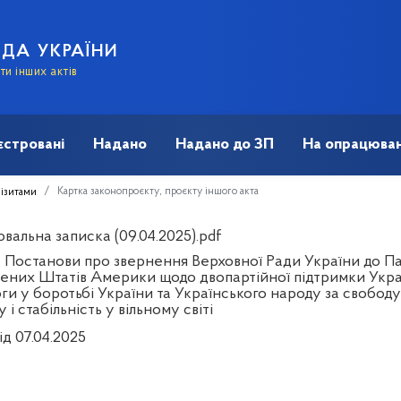
АДА УКРАЇНИ
и інших актів
єстровані
Надано
Надано до ЗП
На опрацюван
Картка законопроєкту, проєкту іншого акта
візитами
вальна записка (09.04.2025).pdf
 Постанови про звернення Верховної Ради України до Па
ених Штатів Америки щодо двопартійної підтримки Украї
и у боротьбі України та Українського народу за свободу 
 і стабільність у вільному світі
ід 07.04.2025