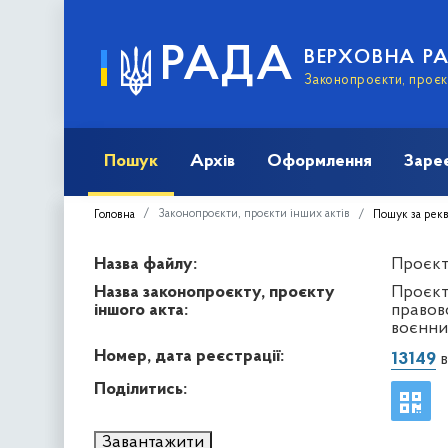
РАДА
ВЕРХОВНА Р
Законопроєкти, проєкт
Пошук
Архів
Оформлення
Заре
Законопроєкти, проєкти інших актів
Головна
Пошук за рек
Назва файлу:
Проєкт 
Назва законопроєкту, проєкту
Проєкт
іншого акта:
правов
воєнни
Номер, дата реєстрації:
13149
в
Поділитись:
Завантажити