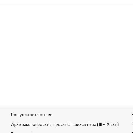
Пошук за реквізитами
Архів законопроєктів, проєктів інших актів за ( III – IX скл.)