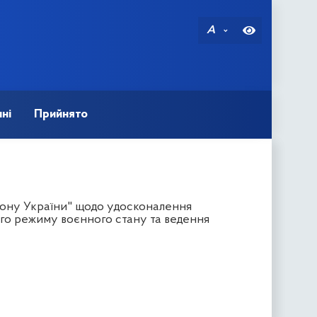
A
ні
Прийнято
рону України" щодо удосконалення
ого режиму воєнного стану та ведення