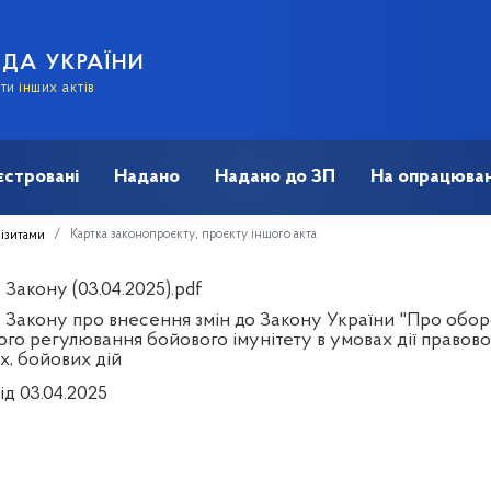
АДА УКРАЇНИ
и інших актів
єстровані
Надано
Надано до ЗП
На опрацюван
Картка законопроєкту, проєкту іншого акта
візитами
Закону (03.04.2025).pdf
 Закону про внесення змін до Закону України "Про обо
ого регулювання бойового імунітету в умовах дії правов
х, бойових дій
ід 03.04.2025