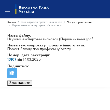
Законопроєкти, проєкти інших актів
Головна
Пошук за реквізитами
Картка законопроєкту, проєкту іншого акта
Назва файлу:
Науково-експертний висновок (Перше читання).pdf
Назва законопроєкту, проєкту іншого акта:
Проєкт Закону про професійну освіту
Номер, дата реєстрації:
13107
від 14.03.2025
Поділитись:
Завантажити