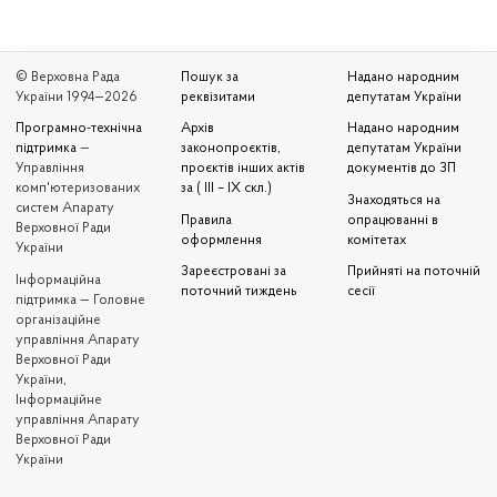
© Верховна Рада
Пошук за
Надано народним
України 1994—2026
реквізитами
депутатам України
Програмно-технічна
Архів
Надано народним
підтримка
—
законопроєктів,
депутатам України
Управління
проєктів інших актів
документів до ЗП
комп'ютеризованих
за ( III – IX скл.)
Знаходяться на
систем Апарату
Правила
опрацюванні в
Верховної Ради
оформлення
комітетах
України
Зареєстровані за
Прийняті на поточній
Iнформаційна
поточний тиждень
сесії
підтримка — Головне
організаційне
управління Апарату
Верховної Ради
України,
Інформаційне
управління Апарату
Верховної Ради
України