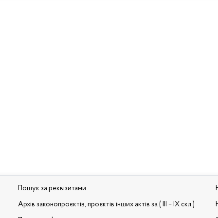
Пошук за реквізитами
Архів законопроєктів, проєктів інших актів за ( III – IX скл.)