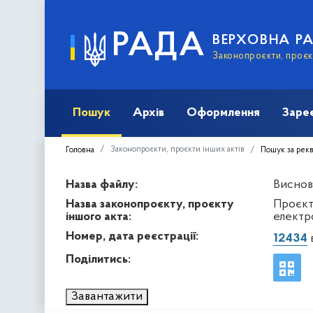
РАДА
ВЕРХОВНА Р
Законопроєкти, проєкт
Пошук
Архів
Оформлення
Заре
Законопроєкти, проєкти інших актів
Головна
Пошук за рек
Назва файлу:
Виснов
Назва законопроєкту, проєкту
Проєкт
іншого акта:
електр
Номер, дата реєстрації:
12434
в
Поділитись:
Завантажити