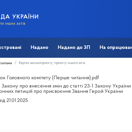
АДА УКРАЇНИ
и інших актів
єстровані
Надано
Надано до ЗП
На опрацюван
Картка законопроєкту, проєкту іншого акта
візитами
ок Головного комітету (Перше читання).pdf
 Закону про внесення змін до статті 23-1 Закону Україн
онних петицій про присвоєння Звання Герой України
ід 21.01.2025