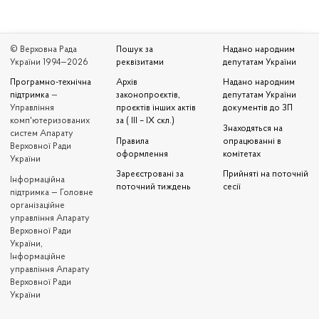
© Верховна Рада
Пошук за
Надано народним
України 1994—2026
реквізитами
депутатам України
Програмно-технічна
Архів
Надано народним
підтримка
—
законопроєктів,
депутатам України
Управління
проєктів інших актів
документів до ЗП
комп'ютеризованих
за ( III – IX скл.)
Знаходяться на
систем Апарату
Правила
опрацюванні в
Верховної Ради
оформлення
комітетах
України
Зареєстровані за
Прийняті на поточній
Iнформаційна
поточний тиждень
сесії
підтримка — Головне
організаційне
управління Апарату
Верховної Ради
України,
Інформаційне
управління Апарату
Верховної Ради
України