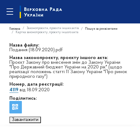
Законопроєкти, проєкти інших актів
Головна
Пошук за реквізитами
Картка законопроєкту, проєкту іншого акта
Назва файлу:
Подання (18.09.2020).pdf
Назва законопроєкту, проєкту іншого акта:
Проєкт Закону про внесення змін до Закону України
"Про Державний бюджет України на 2020 рік" (щодо
реалізації положень статті 11 Закону України "Про ринок
природного газу")
Номер, дата реєстрації:
4119
від 18.09.2020
Поділитись:
Завантажити