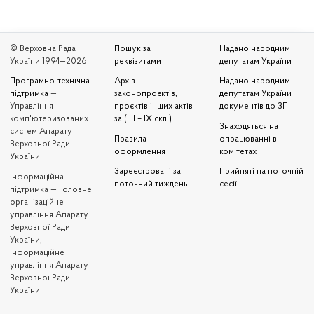
© Верховна Рада
Пошук за
Надано народним
України 1994—2026
реквізитами
депутатам України
Програмно-технічна
Архів
Надано народним
підтримка
—
законопроєктів,
депутатам України
Управління
проєктів інших актів
документів до ЗП
комп'ютеризованих
за ( III – IX скл.)
Знаходяться на
систем Апарату
Правила
опрацюванні в
Верховної Ради
оформлення
комітетах
України
Зареєстровані за
Прийняті на поточній
Iнформаційна
поточний тиждень
сесії
підтримка — Головне
організаційне
управління Апарату
Верховної Ради
України,
Інформаційне
управління Апарату
Верховної Ради
України