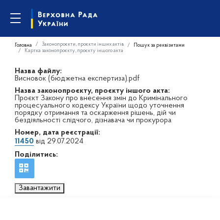
Законопроєкти, проєкти інших актів
Головна
Пошук за реквізитами
Картка законопроєкту, проєкту іншого акта
Назва файлу:
Висновок (бюджетна експертиза).pdf
Назва законопроєкту, проєкту іншого акта:
Проєкт Закону про внесення змін до Кримінального
процесуального кодексу України щодо уточнення
порядку отримання та оскарження рішень, дій чи
бездіяльності слідчого, дізнавача чи прокурора
Номер, дата реєстрації:
11450
від 29.07.2024
Поділитись:
Завантажити