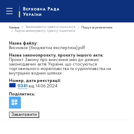
Законопроєкти, проєкти інших актів
Головна
Пошук за реквізитами
Картка законопроєкту, проєкту іншого акта
Назва файлу:
Висновок (бюджетна експертиза).pdf
Назва законопроєкту, проєкту іншого акта:
Проєкт Закону про внесення змін до деяких
законодавчих актів України, що стосуються
торговельного мореплавства та судноплавства на
внутрішніх водних шляхах
Номер, дата реєстрації:
11341
від 14.06.2024
Поділитись:
Завантажити