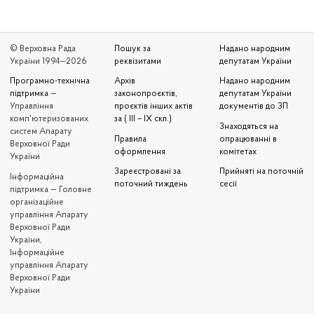
© Верховна Рада
Пошук за
Надано народним
України 1994—2026
реквізитами
депутатам України
Програмно-технічна
Архів
Надано народним
підтримка
—
законопроєктів,
депутатам України
Управління
проєктів інших актів
документів до ЗП
комп'ютеризованих
за ( III – IX скл.)
Знаходяться на
систем Апарату
Правила
опрацюванні в
Верховної Ради
оформлення
комітетах
України
Зареєстровані за
Прийняті на поточній
Iнформаційна
поточний тиждень
сесії
підтримка — Головне
організаційне
управління Апарату
Верховної Ради
України,
Інформаційне
управління Апарату
Верховної Ради
України