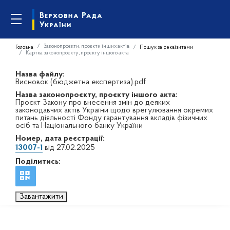
Законопроєкти, проєкти інших актів
Головна
Пошук за реквізитами
Картка законопроєкту, проєкту іншого акта
Назва файлу:
Висновок (бюджетна експертиза).pdf
Назва законопроєкту, проєкту іншого акта:
Проєкт Закону про внесення змін до деяких
законодавчих актів України щодо врегулювання окремих
питань діяльності Фонду гарантування вкладів фізичних
осіб та Національного банку України
Номер, дата реєстрації:
13007-1
від 27.02.2025
Поділитись:
Завантажити