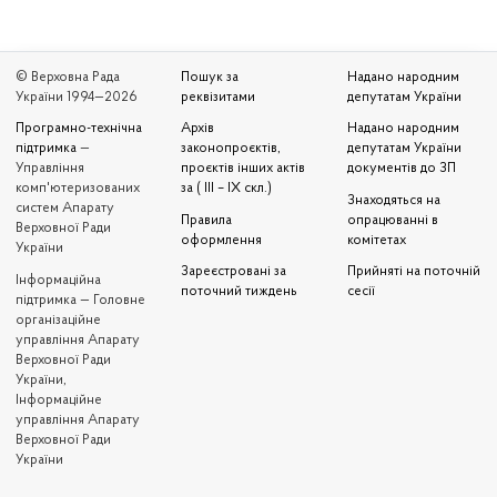
© Верховна Рада
Пошук за
Надано народним
України 1994—2026
реквізитами
депутатам України
Програмно-технічна
Архів
Надано народним
підтримка
—
законопроєктів,
депутатам України
Управління
проєктів інших актів
документів до ЗП
комп'ютеризованих
за ( III – IX скл.)
Знаходяться на
систем Апарату
Правила
опрацюванні в
Верховної Ради
оформлення
комітетах
України
Зареєстровані за
Прийняті на поточній
Iнформаційна
поточний тиждень
сесії
підтримка — Головне
організаційне
управління Апарату
Верховної Ради
України,
Інформаційне
управління Апарату
Верховної Ради
України