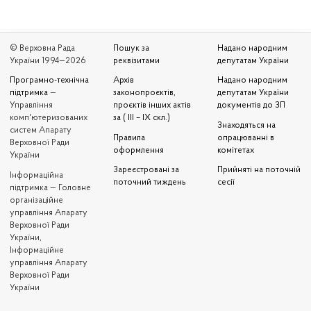
© Верховна Рада
Пошук за
Надано народним
України 1994—2026
реквізитами
депутатам України
Програмно-технічна
Архів
Надано народним
підтримка
—
законопроєктів,
депутатам України
Управління
проєктів інших актів
документів до ЗП
комп'ютеризованих
за ( III – IX скл.)
Знаходяться на
систем Апарату
Правила
опрацюванні в
Верховної Ради
оформлення
комітетах
України
Зареєстровані за
Прийняті на поточній
Iнформаційна
поточний тиждень
сесії
підтримка — Головне
організаційне
управління Апарату
Верховної Ради
України,
Інформаційне
управління Апарату
Верховної Ради
України