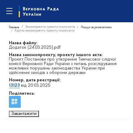
Законопроєкти, проєкти інших актів
Головна
Пошук за реквізитами
Картка законопроєкту, проєкту іншого акта
Назва файлу:
Додаток (24.03.2025).pdf
Назва законопроєкту, проєкту іншого акта:
Проєкт Постанови про утворення Тимчасової слідчої
комісії Верховної Ради України з питань розслідування
можливих порушень законодавства України при
здійсненні заходів з оборони держави
Номер, дата реєстрації:
13123
від 20.03.2025
Поділитись:
Завантажити