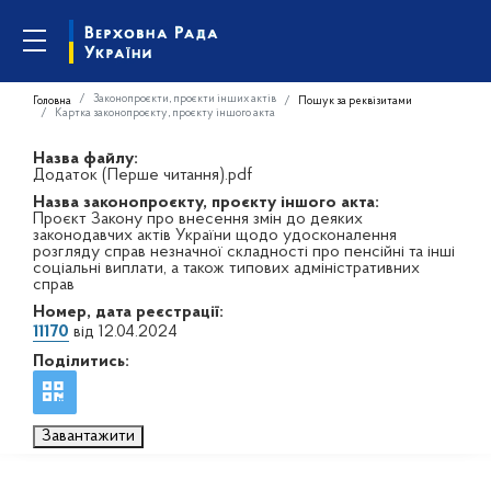
Законопроєкти, проєкти інших актів
Головна
Пошук за реквізитами
Картка законопроєкту, проєкту іншого акта
Назва файлу:
Додаток (Перше читання).pdf
Назва законопроєкту, проєкту іншого акта:
Проєкт Закону про внесення змін до деяких
законодавчих актів України щодо удосконалення
розгляду справ незначної складності про пенсійні та інші
соціальні виплати, а також типових адміністративних
справ
Номер, дата реєстрації:
11170
від 12.04.2024
Поділитись:
Завантажити