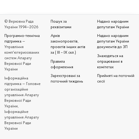
© Верховна Рада
Пошук за
Надано народним
України 1994—2026
реквізитами
депутатам України
Програмно-технічна
Архів
Надано народним
підтримка
—
законопроєктів,
депутатам України
Управління
проєктів інших актів
документів до ЗП
комп'ютеризованих
за ( III – IX скл.)
Знаходяться на
систем Апарату
Правила
опрацюванні в
Верховної Ради
оформлення
комітетах
України
Зареєстровані за
Прийняті на поточній
Iнформаційна
поточний тиждень
сесії
підтримка — Головне
організаційне
управління Апарату
Верховної Ради
України,
Інформаційне
управління Апарату
Верховної Ради
України