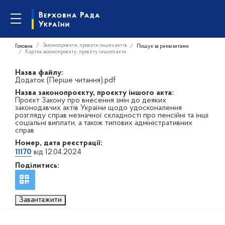
Законопроєкти, проєкти інших актів
Головна
Пошук за реквізитами
Картка законопроєкту, проєкту іншого акта
Назва файлу:
Додаток (Перше читання).pdf
Назва законопроєкту, проєкту іншого акта:
Проєкт Закону про внесення змін до деяких
законодавчих актів України щодо удосконалення
розгляду справ незначної складності про пенсійні та інші
соціальні виплати, а також типових адміністративних
справ
Номер, дата реєстрації:
11170
від 12.04.2024
Поділитись:
Завантажити