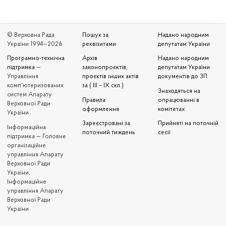
© Верховна Рада
Пошук за
Надано народним
України 1994—2026
реквізитами
депутатам України
Програмно-технічна
Архів
Надано народним
підтримка
—
законопроєктів,
депутатам України
Управління
проєктів інших актів
документів до ЗП
комп'ютеризованих
за ( III – IX скл.)
Знаходяться на
систем Апарату
Правила
опрацюванні в
Верховної Ради
оформлення
комітетах
України
Зареєстровані за
Прийняті на поточній
Iнформаційна
поточний тиждень
сесії
підтримка — Головне
організаційне
управління Апарату
Верховної Ради
України,
Інформаційне
управління Апарату
Верховної Ради
України