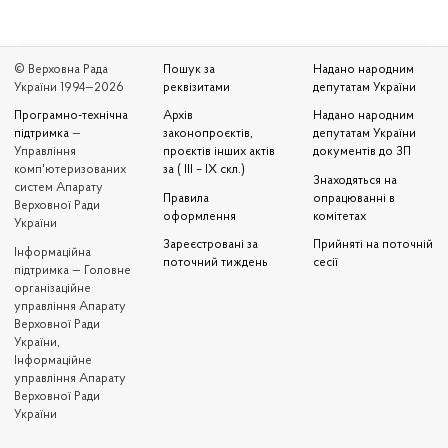
© Верховна Рада
Пошук за
Надано народним
України 1994—2026
реквізитами
депутатам України
Програмно-технічна
Архів
Надано народним
підтримка
—
законопроєктів,
депутатам України
Управління
проєктів інших актів
документів до ЗП
комп'ютеризованих
за ( III – IX скл.)
Знаходяться на
систем Апарату
Правила
опрацюванні в
Верховної Ради
оформлення
комітетах
України
Зареєстровані за
Прийняті на поточній
Iнформаційна
поточний тиждень
сесії
підтримка — Головне
організаційне
управління Апарату
Верховної Ради
України,
Інформаційне
управління Апарату
Верховної Ради
України