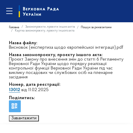
Законопроєкти, проєкти інших актів
Головна
Пошук за реквізитами
Картка законопроєкту, проєкту іншого акта
Назва файлу:
Висновок (експертиза щодо європейської інтеграції).pdf
Назва законопроєкту, проєкту іншого акта:
Проєкт Закону про внесення змін до статті 6 Регламенту
Верховної Ради України щодо порядку реалізації
контрольної функції Верховної Ради України під час
виклику посадових чи службових осіб на пленарне
засідання
Номер, дата реєстрації:
13012
від 11.02.2025
Поділитись:
Завантажити