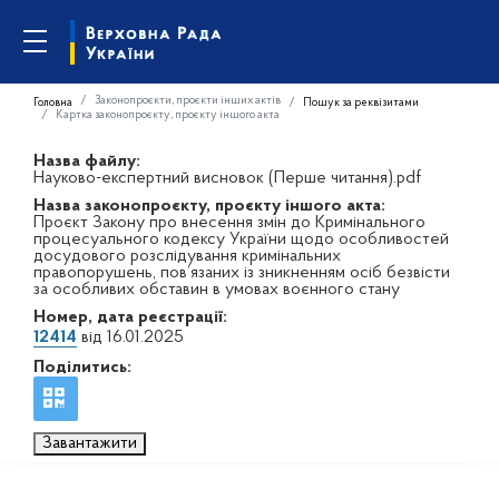
Законопроєкти, проєкти інших актів
Головна
Пошук за реквізитами
Картка законопроєкту, проєкту іншого акта
Назва файлу:
Науково-експертний висновок (Перше читання).pdf
Назва законопроєкту, проєкту іншого акта:
Проєкт Закону про внесення змін до Кримінального
процесуального кодексу України щодо особливостей
досудового розслідування кримінальних
правопорушень, пов’язаних із зникненням осіб безвісти
за особливих обставин в умовах воєнного стану
Номер, дата реєстрації:
12414
від 16.01.2025
Поділитись:
Завантажити