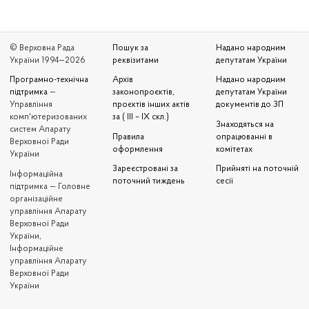
© Верховна Рада
Пошук за
Надано народним
України 1994—2026
реквізитами
депутатам України
Програмно-технічна
Архів
Надано народним
підтримка
—
законопроєктів,
депутатам України
Управління
проєктів інших актів
документів до ЗП
комп'ютеризованих
за ( III – IX скл.)
Знаходяться на
систем Апарату
Правила
опрацюванні в
Верховної Ради
оформлення
комітетах
України
Зареєстровані за
Прийняті на поточній
Iнформаційна
поточний тиждень
сесії
підтримка — Головне
організаційне
управління Апарату
Верховної Ради
України,
Інформаційне
управління Апарату
Верховної Ради
України