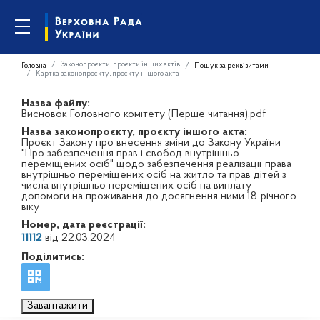
Законопроєкти, проєкти інших актів
Головна
Пошук за реквізитами
Картка законопроєкту, проєкту іншого акта
Назва файлу:
Висновок Головного комітету (Перше читання).pdf
Назва законопроєкту, проєкту іншого акта:
Проєкт Закону про внесення зміни до Закону України
"Про забезпечення прав і свобод внутрішньо
переміщених осіб" щодо забезпечення реалізації права
внутрішньо переміщених осіб на житло та прав дітей з
числа внутрішньо переміщених осіб на виплату
допомоги на проживання до досягнення ними 18-річного
віку
Номер, дата реєстрації:
11112
від 22.03.2024
Поділитись:
Завантажити