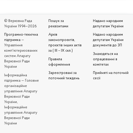
© Верховна Рада
Пошук за
Надано народним
України 1994—2026
реквізитами
депутатам України
Програмно-технічна
Архів
Надано народним
підтримка
—
законопроєктів,
депутатам України
Управління
проєктів інших актів
документів до ЗП
комп'ютеризованих
за ( III – IX скл.)
Знаходяться на
систем Апарату
Правила
опрацюванні в
Верховної Ради
оформлення
комітетах
України
Зареєстровані за
Прийняті на поточній
Iнформаційна
поточний тиждень
сесії
підтримка — Головне
організаційне
управління Апарату
Верховної Ради
України,
Інформаційне
управління Апарату
Верховної Ради
України