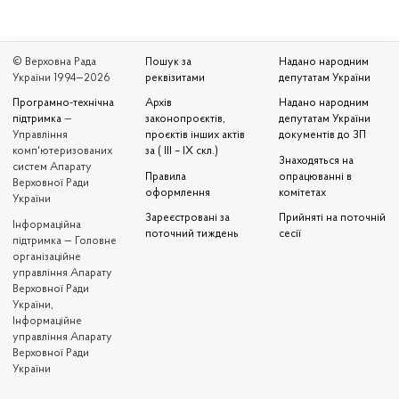
© Верховна Рада
Пошук за
Надано народним
України 1994—2026
реквізитами
депутатам України
Програмно-технічна
Архів
Надано народним
підтримка
—
законопроєктів,
депутатам України
Управління
проєктів інших актів
документів до ЗП
комп'ютеризованих
за ( III – IX скл.)
Знаходяться на
систем Апарату
Правила
опрацюванні в
Верховної Ради
оформлення
комітетах
України
Зареєстровані за
Прийняті на поточній
Iнформаційна
поточний тиждень
сесії
підтримка — Головне
організаційне
управління Апарату
Верховної Ради
України,
Інформаційне
управління Апарату
Верховної Ради
України