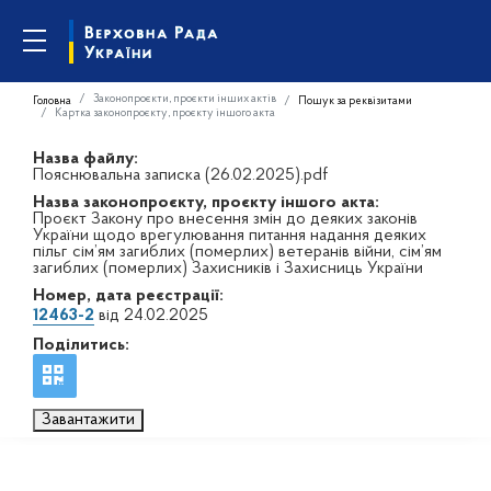
Законопроєкти, проєкти інших актів
Головна
Пошук за реквізитами
Картка законопроєкту, проєкту іншого акта
Назва файлу:
Пояснювальна записка (26.02.2025).pdf
Назва законопроєкту, проєкту іншого акта:
Проєкт Закону про внесення змін до деяких законів
України щодо врегулювання питання надання деяких
пільг сім’ям загиблих (померлих) ветеранів війни, сім’ям
загиблих (померлих) Захисників і Захисниць України
Номер, дата реєстрації:
12463-2
від 24.02.2025
Поділитись:
Завантажити