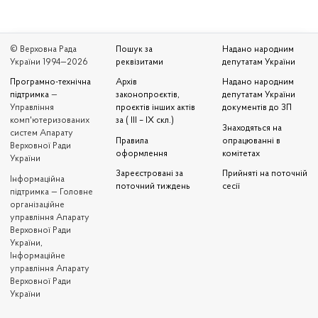
© Верховна Рада
Пошук за
Надано народним
України 1994—2026
реквізитами
депутатам України
Програмно-технічна
Архів
Надано народним
підтримка
—
законопроєктів,
депутатам України
Управління
проєктів інших актів
документів до ЗП
комп'ютеризованих
за ( III – IX скл.)
Знаходяться на
систем Апарату
Правила
опрацюванні в
Верховної Ради
оформлення
комітетах
України
Зареєстровані за
Прийняті на поточній
Iнформаційна
поточний тиждень
сесії
підтримка — Головне
організаційне
управління Апарату
Верховної Ради
України,
Інформаційне
управління Апарату
Верховної Ради
України