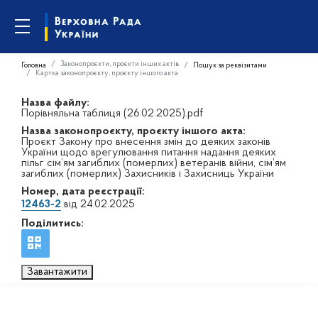
Законопроєкти, проєкти інших актів
Головна
Пошук за реквізитами
Картка законопроєкту, проєкту іншого акта
Назва файлу:
Порівняльна таблиця (26.02.2025).pdf
Назва законопроєкту, проєкту іншого акта:
Проєкт Закону про внесення змін до деяких законів
України щодо врегулювання питання надання деяких
пільг сім’ям загиблих (померлих) ветеранів війни, сім’ям
загиблих (померлих) Захисників і Захисниць України
Номер, дата реєстрації:
12463-2
від 24.02.2025
Поділитись:
Завантажити