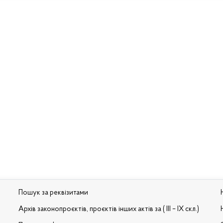
Пошук за реквізитами
Архів законопроєктів, проєктів інших актів за ( III – IX скл.)