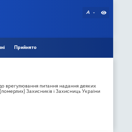
A
ні
Прийнято
одо врегулювання питання надання деяких
х (померлих) Захисників і Захисниць України