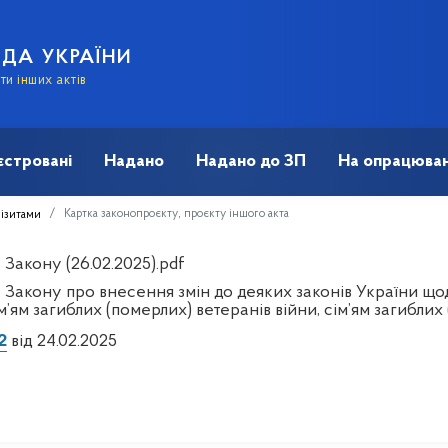
АДА УКРАЇНИ
и інших актів
єстровані
Надано
Надано до ЗП
На опрацюван
Картка законопроєкту, проєкту іншого акта
візитами
Закону (26.02.2025).pdf
 Закону про внесення змін до деяких законів України щ
ім’ям загиблих (померлих) ветеранів війни, сім’ям загибли
2
від 24.02.2025