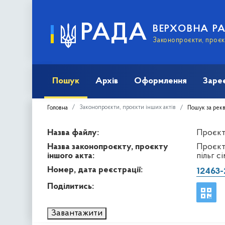
РАДА
ВЕРХОВНА Р
Законопроєкти, проєкт
Пошук
Архів
Оформлення
Заре
Законопроєкти, проєкти інших актів
Головна
Пошук за рек
Назва файлу:
Проєкт 
Назва законопроєкту, проєкту
Проєкт
іншого акта:
пільг с
Номер, дата реєстрації:
12463-
Поділитись:
Завантажити