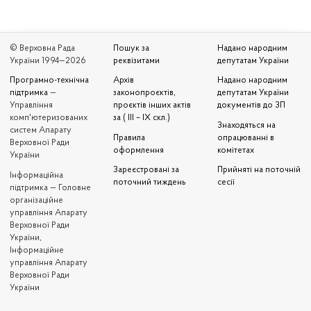
© Верховна Рада
Пошук за
Надано народним
України 1994—2026
реквізитами
депутатам України
Програмно-технічна
Архів
Надано народним
підтримка
—
законопроєктів,
депутатам України
Управління
проєктів інших актів
документів до ЗП
комп'ютеризованих
за ( III – IX скл.)
Знаходяться на
систем Апарату
Правила
опрацюванні в
Верховної Ради
оформлення
комітетах
України
Зареєстровані за
Прийняті на поточній
Iнформаційна
поточний тиждень
сесії
підтримка — Головне
організаційне
управління Апарату
Верховної Ради
України,
Інформаційне
управління Апарату
Верховної Ради
України