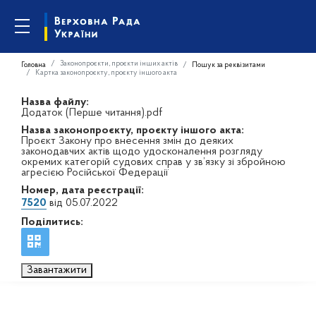
Законопроєкти, проєкти інших актів
Головна
Пошук за реквізитами
Картка законопроєкту, проєкту іншого акта
Назва файлу:
Додаток (Перше читання).pdf
Назва законопроєкту, проєкту іншого акта:
Проєкт Закону про внесення змін до деяких
законодавчих актів щодо удосконалення розгляду
окремих категорій судових справ у зв’язку зі збройною
агресією Російської Федерації
Номер, дата реєстрації:
7520
від 05.07.2022
Поділитись:
Завантажити