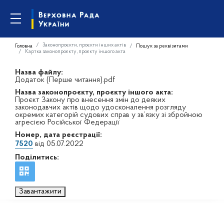
Законопроєкти, проєкти інших актів
Головна
Пошук за реквізитами
Картка законопроєкту, проєкту іншого акта
Назва файлу:
Додаток (Перше читання).pdf
Назва законопроєкту, проєкту іншого акта:
Проєкт Закону про внесення змін до деяких
законодавчих актів щодо удосконалення розгляду
окремих категорій судових справ у зв’язку зі збройною
агресією Російської Федерації
Номер, дата реєстрації:
7520
від 05.07.2022
Поділитись:
Завантажити