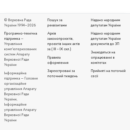
© Верховна Рада
Пошук за
Надано народним
України 1994—2026
реквізитами
депутатам України
Програмно-технічна
Архів
Надано народним
підтримка
—
законопроєктів,
депутатам України
Управління
проєктів інших актів
документів до ЗП
комп'ютеризованих
за ( III – IX скл.)
Знаходяться на
систем Апарату
Правила
опрацюванні в
Верховної Ради
оформлення
комітетах
України
Зареєстровані за
Прийняті на поточній
Iнформаційна
поточний тиждень
сесії
підтримка — Головне
організаційне
управління Апарату
Верховної Ради
України,
Інформаційне
управління Апарату
Верховної Ради
України