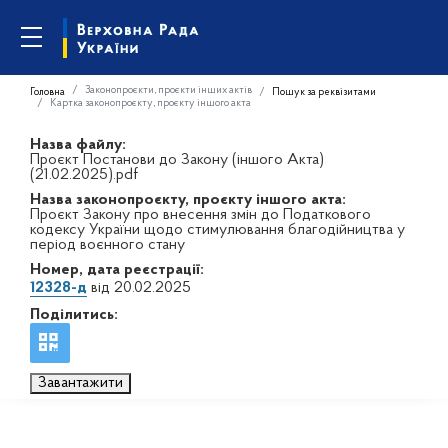
Законопроєкти, проєкти інших актів
Головна
Пошук за реквізитами
Картка законопроєкту, проєкту іншого акта
Назва файлу:
Проєкт Постанови до Закону (іншого Акта)
(21.02.2025).pdf
Назва законопроєкту, проєкту іншого акта:
Проєкт Закону про внесення змін до Податкового
кодексу України щодо стимулювання благодійництва у
період воєнного стану
Номер, дата реєстрації:
12328-д
від 20.02.2025
Поділитись:
Завантажити