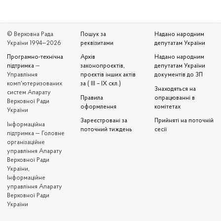
© Верховна Рада
Пошук за
Надано народним
України 1994—2026
реквізитами
депутатам України
Програмно-технічна
Архів
Надано народним
підтримка
—
законопроєктів,
депутатам України
Управління
проєктів інших актів
документів до ЗП
комп'ютеризованих
за ( III – IX скл.)
Знаходяться на
систем Апарату
Правила
опрацюванні в
Верховної Ради
оформлення
комітетах
України
Зареєстровані за
Прийняті на поточній
Iнформаційна
поточний тиждень
сесії
підтримка — Головне
організаційне
управління Апарату
Верховної Ради
України,
Інформаційне
управління Апарату
Верховної Ради
України