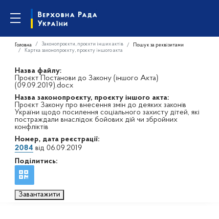
Законопроєкти, проєкти інших актів
Головна
Пошук за реквізитами
Картка законопроєкту, проєкту іншого акта
Назва файлу:
Проєкт Постанови до Закону (іншого Акта)
(09.09.2019).docx
Назва законопроєкту, проєкту іншого акта:
Проєкт Закону про внесення змін до деяких законів
України щодо посилення соціального захисту дітей, які
постраждали внаслідок бойових дій чи збройних
конфліктів
Номер, дата реєстрації:
2084
від 06.09.2019
Поділитись:
Завантажити