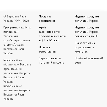
© Верховна Рада
Пошук за
Надано народним
України 1994—2026
реквізитами
депутатам України
Програмно-технічна
Архів
Надано народним
підтримка
—
законопроєктів,
депутатам України
Управління
проєктів інших актів
документів до ЗП
комп'ютеризованих
за ( III – IX скл.)
Знаходяться на
систем Апарату
Правила
опрацюванні в
Верховної Ради
оформлення
комітетах
України
Зареєстровані за
Прийняті на поточній
Iнформаційна
поточний тиждень
сесії
підтримка — Головне
організаційне
управління Апарату
Верховної Ради
України,
Інформаційне
управління Апарату
Верховної Ради
України