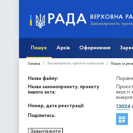
РАДА
ВЕРХОВНА Р
Законопроєкти, проєкт
Пошук
Архів
Оформлення
Заре
Законопроєкти, проєкти інших актів
Головна
Пошук за рек
Назва файлу:
Порівня
Назва законопроєкту, проєкту
Проєкт
іншого акта:
якості
енерге
Номер, дата реєстрації:
13024
в
Поділитись:
Завантажити