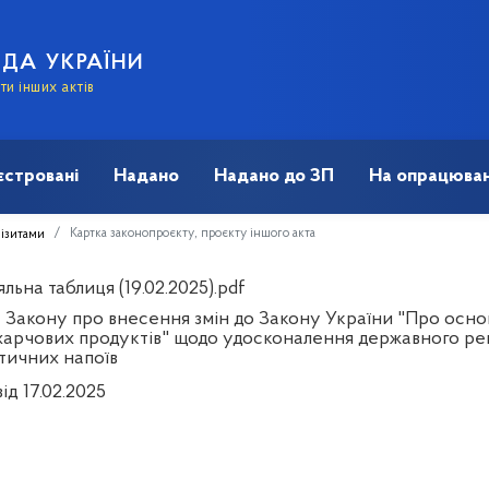
АДА УКРАЇНИ
и інших актів
єстровані
Надано
Надано до ЗП
На опрацюван
Картка законопроєкту, проєкту іншого акта
візитами
льна таблиця (19.02.2025).pdf
 Закону про внесення змін до Закону України "Про основ
 харчових продуктів" щодо удосконалення державного ре
тичних напоїв
ід 17.02.2025