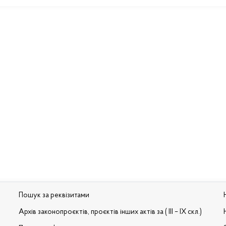
Пошук за реквізитами
Архів законопроєктів, проєктів інших актів за ( III – IX скл.)