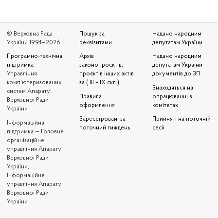
© Верховна Рада
Пошук за
Надано народним
України 1994—2026
реквізитами
депутатам України
Програмно-технічна
Архів
Надано народним
підтримка
—
законопроєктів,
депутатам України
Управління
проєктів інших актів
документів до ЗП
комп'ютеризованих
за ( III – IX скл.)
Знаходяться на
систем Апарату
Правила
опрацюванні в
Верховної Ради
оформлення
комітетах
України
Зареєстровані за
Прийняті на поточній
Iнформаційна
поточний тиждень
сесії
підтримка — Головне
організаційне
управління Апарату
Верховної Ради
України,
Інформаційне
управління Апарату
Верховної Ради
України