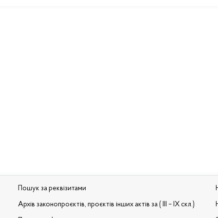
Пошук за реквізитами
Архів законопроєктів, проєктів інших актів за ( III – IX скл.)