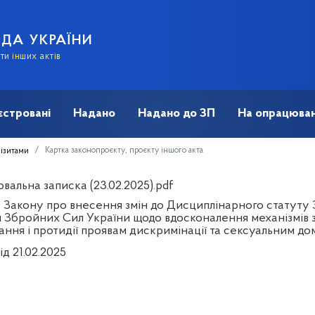
АДА УКРАЇНИ
и інших актів
єстровані
Надано
Надано до ЗП
На опрацюван
Картка законопроєкту, проєкту іншого акта
візитами
вальна записка (23.02.2025).pdf
 Закону про внесення змін до Дисциплінарного статуту 
 Збройних Сил України щодо вдосконалення механізмів з
ання і протидії проявам дискримінації та сексуальним д
ід 21.02.2025