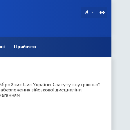
A
ні
Прийнято
Збройних Сил України, Статуту внутрішньої
абезпечення військової дисципліни,
омаганням