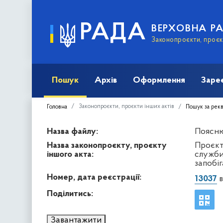
РАДА
ВЕРХОВНА Р
Законопроєкти, проєкт
Пошук
Архів
Оформлення
Заре
Законопроєкти, проєкти інших актів
Головна
Пошук за рек
Назва файлу:
Поясню
Назва законопроєкту, проєкту
Проєкт
іншого акта:
служби
запобіг
Номер, дата реєстрації:
13037
в
Поділитись:
Завантажити