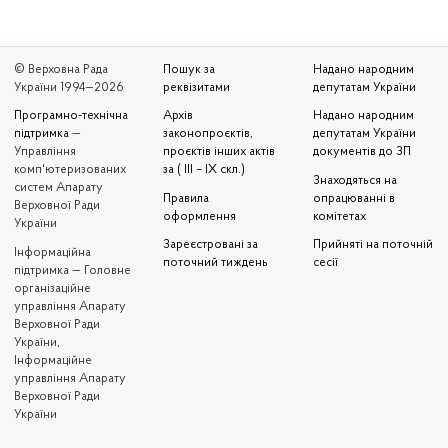
© Верховна Рада
Пошук за
Надано народним
України 1994—2026
реквізитами
депутатам України
Програмно-технічна
Архів
Надано народним
підтримка
—
законопроєктів,
депутатам України
Управління
проєктів інших актів
документів до ЗП
комп'ютеризованих
за ( III – IX скл.)
Знаходяться на
систем Апарату
Правила
опрацюванні в
Верховної Ради
оформлення
комітетах
України
Зареєстровані за
Прийняті на поточній
Iнформаційна
поточний тиждень
сесії
підтримка — Головне
організаційне
управління Апарату
Верховної Ради
України,
Інформаційне
управління Апарату
Верховної Ради
України