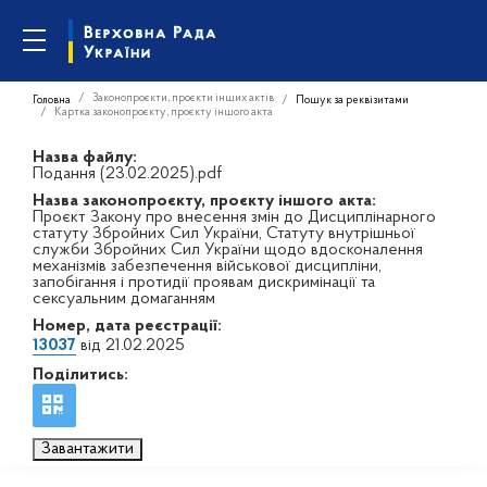
Законопроєкти, проєкти інших актів
Головна
Пошук за реквізитами
Картка законопроєкту, проєкту іншого акта
Назва файлу:
Подання (23.02.2025).pdf
Назва законопроєкту, проєкту іншого акта:
Проєкт Закону про внесення змін до Дисциплінарного
статуту Збройних Сил України, Статуту внутрішньої
служби Збройних Сил України щодо вдосконалення
механізмів забезпечення військової дисципліни,
запобігання і протидії проявам дискримінації та
сексуальним домаганням
Номер, дата реєстрації:
13037
від 21.02.2025
Поділитись:
Завантажити