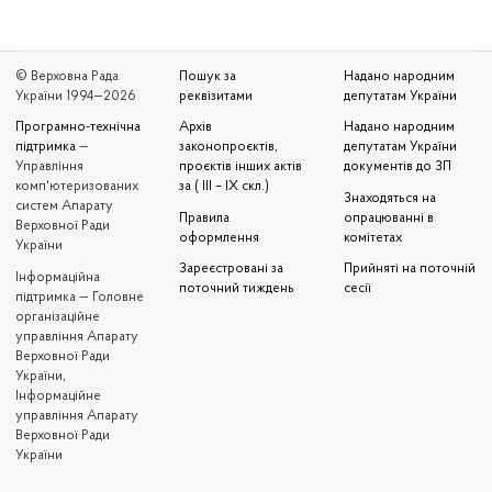
© Верховна Рада
Пошук за
Надано народним
України 1994—2026
реквізитами
депутатам України
Програмно-технічна
Архів
Надано народним
підтримка
—
законопроєктів,
депутатам України
Управління
проєктів інших актів
документів до ЗП
комп'ютеризованих
за ( III – IX скл.)
Знаходяться на
систем Апарату
Правила
опрацюванні в
Верховної Ради
оформлення
комітетах
України
Зареєстровані за
Прийняті на поточній
Iнформаційна
поточний тиждень
сесії
підтримка — Головне
організаційне
управління Апарату
Верховної Ради
України,
Інформаційне
управління Апарату
Верховної Ради
України