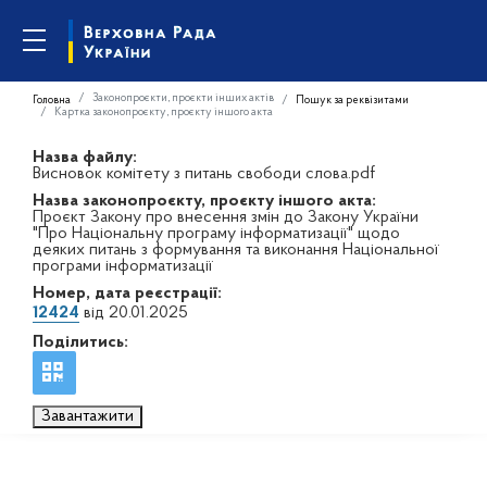
Законопроєкти, проєкти інших актів
Головна
Пошук за реквізитами
Картка законопроєкту, проєкту іншого акта
Назва файлу:
Висновок комітету з питань свободи слова.pdf
Назва законопроєкту, проєкту іншого акта:
Проєкт Закону про внесення змін до Закону України
"Про Національну програму інформатизації" щодо
деяких питань з формування та виконання Національної
програми інформатизації
Номер, дата реєстрації:
12424
від 20.01.2025
Поділитись:
Завантажити