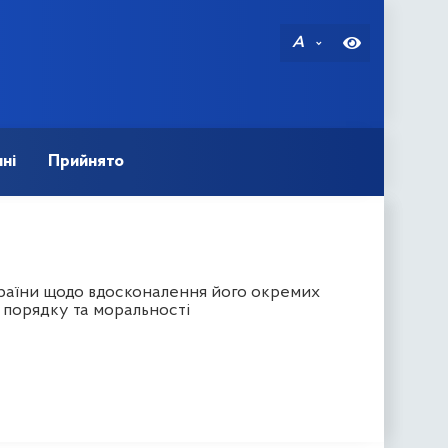
A
ні
Прийнято
країни щодо вдосконалення його окремих
 порядку та моральності