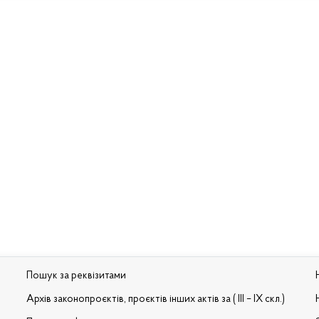
Пошук за реквізитами
Архів законопроєктів, проєктів інших актів за ( III – IX скл.)