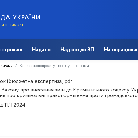
АДА УКРАЇНИ
и інших актів
єстровані
Надано
Надано до ЗП
На опрацюван
Картка законопроєкту, проєкту іншого акта
візитами
ок (бюджетна експертиза).pdf
 Закону про внесення змін до Кримінального кодексу У
нь про кримінальні правопорушення проти громадського
д 11.11.2024