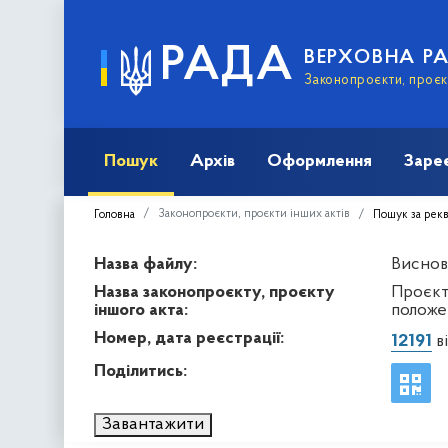
РАДА
ВЕРХОВНА Р
Законопроєкти, проєкт
Пошук
Архів
Оформлення
Заре
Законопроєкти, проєкти інших актів
Головна
Пошук за рек
Назва файлу:
Виснов
Назва законопроєкту, проєкту
Проєкт
іншого акта:
положе
Номер, дата реєстрації:
12191
ві
Поділитись:
Завантажити