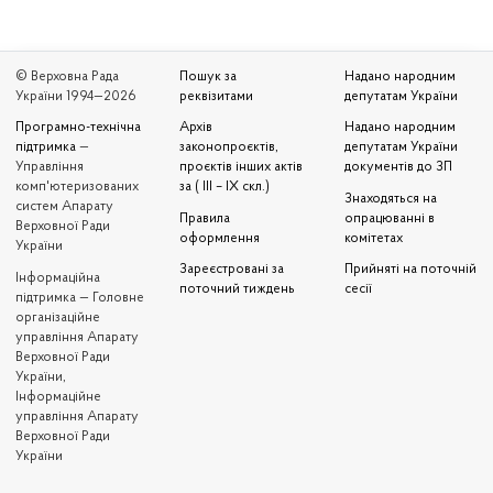
© Верховна Рада
Пошук за
Надано народним
України 1994—2026
реквізитами
депутатам України
Програмно-технічна
Архів
Надано народним
підтримка
—
законопроєктів,
депутатам України
Управління
проєктів інших актів
документів до ЗП
комп'ютеризованих
за ( III – IX скл.)
Знаходяться на
систем Апарату
Правила
опрацюванні в
Верховної Ради
оформлення
комітетах
України
Зареєстровані за
Прийняті на поточній
Iнформаційна
поточний тиждень
сесії
підтримка — Головне
організаційне
управління Апарату
Верховної Ради
України,
Інформаційне
управління Апарату
Верховної Ради
України