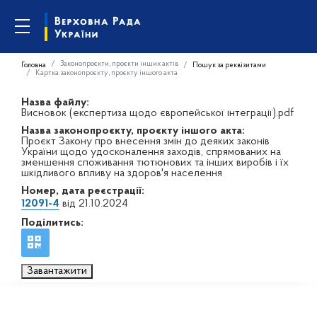
Законопроєкти, проєкти інших актів
Головна
Пошук за реквізитами
Картка законопроєкту, проєкту іншого акта
Назва файлу:
Висновок (експертиза щодо європейської інтеграції).pdf
Назва законопроєкту, проєкту іншого акта:
Проєкт Закону про внесення змін до деяких законів
України щодо удосконалення заходів, спрямованих на
зменшення споживання тютюнових та інших виробів і їх
шкідливого впливу на здоров'я населення
Номер, дата реєстрації:
12091-4
від 21.10.2024
Поділитись:
Завантажити