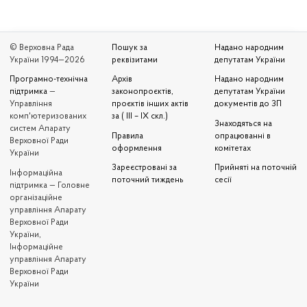
© Верховна Рада
Пошук за
Надано народним
України 1994—2026
реквізитами
депутатам України
Програмно-технічна
Архів
Надано народним
підтримка
—
законопроєктів,
депутатам України
Управління
проєктів інших актів
документів до ЗП
комп'ютеризованих
за ( III – IX скл.)
Знаходяться на
систем Апарату
Правила
опрацюванні в
Верховної Ради
оформлення
комітетах
України
Зареєстровані за
Прийняті на поточній
Iнформаційна
поточний тиждень
сесії
підтримка — Головне
організаційне
управління Апарату
Верховної Ради
України,
Інформаційне
управління Апарату
Верховної Ради
України