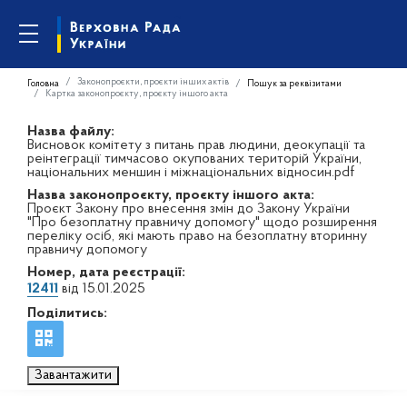
Законопроєкти, проєкти інших актів
Головна
Пошук за реквізитами
Картка законопроєкту, проєкту іншого акта
Назва файлу:
Висновок комітету з питань прав людини, деокупації та
реінтеграції тимчасово окупованих територій України,
національних меншин і міжнаціональних відносин.pdf
Назва законопроєкту, проєкту іншого акта:
Проєкт Закону про внесення змін до Закону України
"Про безоплатну правничу допомогу" щодо розширення
переліку осіб, які мають право на безоплатну вторинну
правничу допомогу
Номер, дата реєстрації:
12411
від 15.01.2025
Поділитись:
Завантажити