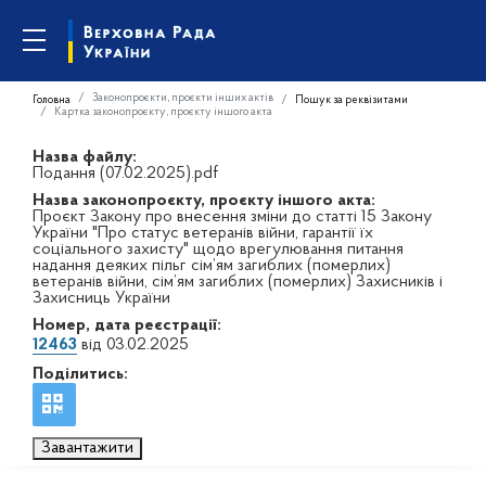
Законопроєкти, проєкти інших актів
Головна
Пошук за реквізитами
Картка законопроєкту, проєкту іншого акта
Назва файлу:
Подання (07.02.2025).pdf
Назва законопроєкту, проєкту іншого акта:
Проєкт Закону про внесення зміни до статті 15 Закону
України "Про статус ветеранів війни, гарантії їх
соціального захисту" щодо врегулювання питання
надання деяких пільг сім’ям загиблих (померлих)
ветеранів війни, сім’ям загиблих (померлих) Захисників і
Захисниць України
Номер, дата реєстрації:
12463
від 03.02.2025
Поділитись:
Завантажити