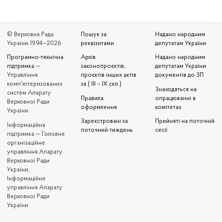
© Верховна Рада
Пошук за
Надано народним
України 1994—2026
реквізитами
депутатам України
Програмно-технічна
Архів
Надано народним
підтримка
—
законопроєктів,
депутатам України
Управління
проєктів інших актів
документів до ЗП
комп'ютеризованих
за ( III – IX скл.)
Знаходяться на
систем Апарату
Правила
опрацюванні в
Верховної Ради
оформлення
комітетах
України
Зареєстровані за
Прийняті на поточній
Iнформаційна
поточний тиждень
сесії
підтримка — Головне
організаційне
управління Апарату
Верховної Ради
України,
Інформаційне
управління Апарату
Верховної Ради
України