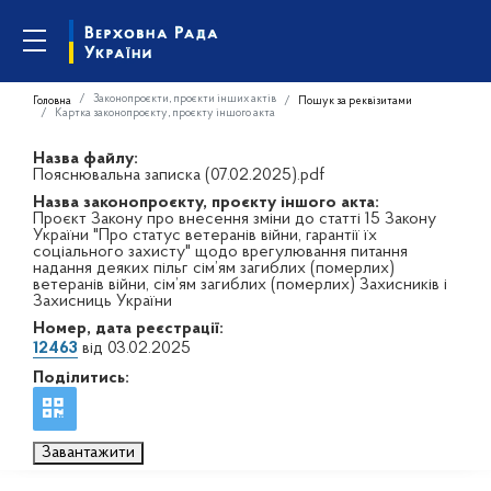
Законопроєкти, проєкти інших актів
Головна
Пошук за реквізитами
Картка законопроєкту, проєкту іншого акта
Назва файлу:
Пояснювальна записка (07.02.2025).pdf
Назва законопроєкту, проєкту іншого акта:
Проєкт Закону про внесення зміни до статті 15 Закону
України "Про статус ветеранів війни, гарантії їх
соціального захисту" щодо врегулювання питання
надання деяких пільг сім’ям загиблих (померлих)
ветеранів війни, сім’ям загиблих (померлих) Захисників і
Захисниць України
Номер, дата реєстрації:
12463
від 03.02.2025
Поділитись:
Завантажити