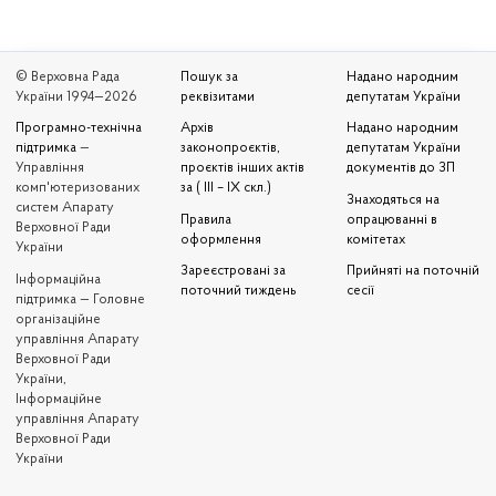
© Верховна Рада
Пошук за
Надано народним
України 1994—2026
реквізитами
депутатам України
Програмно-технічна
Архів
Надано народним
підтримка
—
законопроєктів,
депутатам України
Управління
проєктів інших актів
документів до ЗП
комп'ютеризованих
за ( III – IX скл.)
Знаходяться на
систем Апарату
Правила
опрацюванні в
Верховної Ради
оформлення
комітетах
України
Зареєстровані за
Прийняті на поточній
Iнформаційна
поточний тиждень
сесії
підтримка — Головне
організаційне
управління Апарату
Верховної Ради
України,
Інформаційне
управління Апарату
Верховної Ради
України