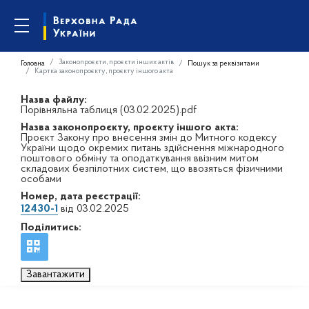
Законопроєкти, проєкти інших актів
Головна
Пошук за реквізитами
Картка законопроєкту, проєкту іншого акта
Назва файлу:
Порівняльна таблиця (03.02.2025).pdf
Назва законопроєкту, проєкту іншого акта:
Проєкт Закону про внесення змін до Митного кодексу
України щодо окремих питань здійснення міжнародного
поштового обміну та оподаткування ввізним митом
складових безпілотних систем, що ввозяться фізичними
особами
Номер, дата реєстрації:
12430-1
від 03.02.2025
Поділитись:
Завантажити