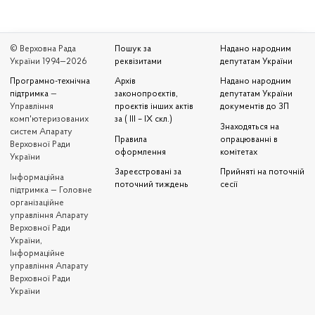
© Верховна Рада
Пошук за
Надано народним
України 1994—2026
реквізитами
депутатам України
Програмно-технічна
Архів
Надано народним
підтримка
—
законопроєктів,
депутатам України
Управління
проєктів інших актів
документів до ЗП
комп'ютеризованих
за ( III – IX скл.)
Знаходяться на
систем Апарату
Правила
опрацюванні в
Верховної Ради
оформлення
комітетах
України
Зареєстровані за
Прийняті на поточній
Iнформаційна
поточний тиждень
сесії
підтримка — Головне
організаційне
управління Апарату
Верховної Ради
України,
Інформаційне
управління Апарату
Верховної Ради
України