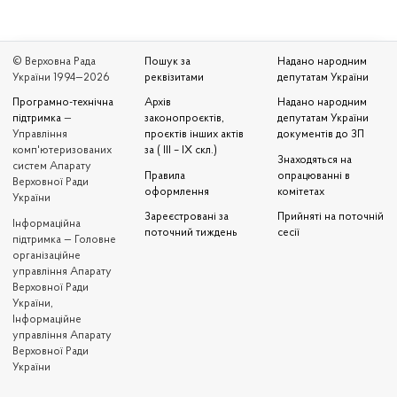
© Верховна Рада
Пошук за
Надано народним
України 1994—2026
реквізитами
депутатам України
Програмно-технічна
Архів
Надано народним
підтримка
—
законопроєктів,
депутатам України
Управління
проєктів інших актів
документів до ЗП
комп'ютеризованих
за ( III – IX скл.)
Знаходяться на
систем Апарату
Правила
опрацюванні в
Верховної Ради
оформлення
комітетах
України
Зареєстровані за
Прийняті на поточній
Iнформаційна
поточний тиждень
сесії
підтримка — Головне
організаційне
управління Апарату
Верховної Ради
України,
Інформаційне
управління Апарату
Верховної Ради
України