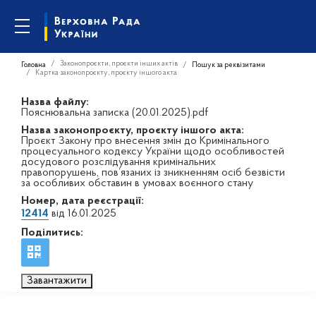
Законопроєкти, проєкти інших актів
Головна
Пошук за реквізитами
Картка законопроєкту, проєкту іншого акта
Назва файлу:
Пояснювальна записка (20.01.2025).pdf
Назва законопроєкту, проєкту іншого акта:
Проєкт Закону про внесення змін до Кримінального
процесуального кодексу України щодо особливостей
досудового розслідування кримінальних
правопорушень, пов’язаних із зникненням осіб безвісти
за особливих обставин в умовах воєнного стану
Номер, дата реєстрації:
12414
від 16.01.2025
Поділитись:
Завантажити